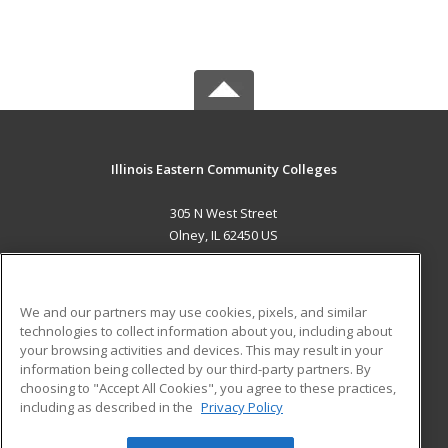
Illinois Eastern Community Colleges
305 N West Street
Olney, IL 62450 US
MAIN CONTENT
Career Training
We and our partners may use cookies, pixels, and similar
technologies to collect information about you, including about
ADDITIONAL RESOURCES
your browsing activities and devices. This may result in your
information being collected by our third-party partners. By
Military
Student Blog
choosing to "Accept All Cookies", you agree to these practices,
Financial Assistance
including as described in the
Privacy Policy
Help