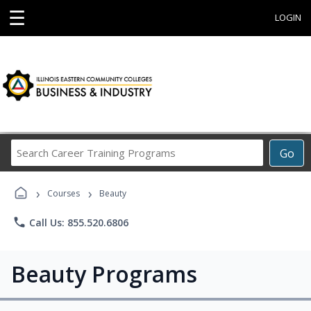
☰
LOGIN
Search
Go
Career
Training
›
›
Programs
Courses
Beauty
phone
Call Us: 855.520.6806
Beauty Programs