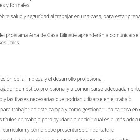
s y formales.
bre salud y seguridad al trabajar en una casa, para estar pre
del programa Ama de Casa Bilingüe aprenderán a comunicarse en 
es útiles
sión de la limpieza y el desarrollo profesional.
bajador doméstico profesional y a comunicarse adecuadament
 y las frases necesarias que podrìan utlizarse en el trabajo
para trabajar en este campo y cómo gestionar una carrera en e
 títulos de trabajo para ayudarle a decidir cuál es el más adec
 currículum y cómo debe presentarse un portafolio.
trevistas con confianza y a hacer las preguntas adecuadas.