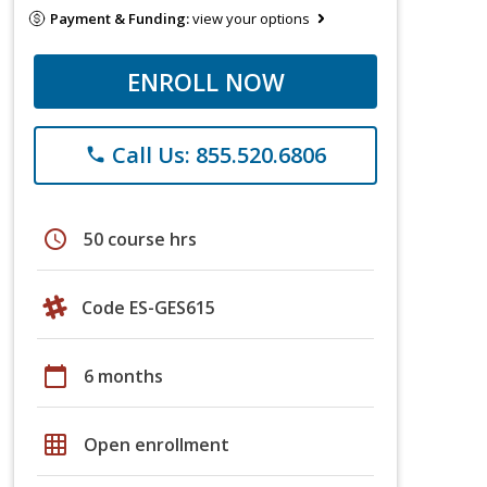
Payment & Funding:
view your options
ENROLL NOW
Call Us: 855.520.6806
phone
schedule
50 course hrs
Code ES-GES615
calendar_today
6 months
grid_on
Open enrollment