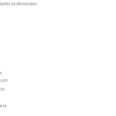
dades profesionales.
r
ación
los
ieza