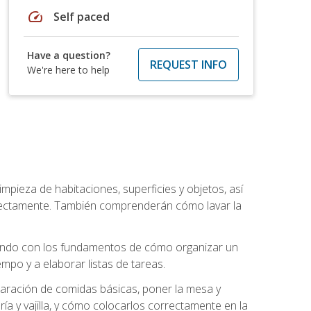
speed
Self paced
Have a question?
REQUEST INFO
We're here to help
mpieza de habitaciones, superficies y objetos, así
rrectamente. También comprenderán cómo lavar la
zando con los fundamentos de cómo organizar un
mpo y a elaborar listas de tareas.
eparación de comidas básicas, poner la mesa y
ría y vajilla, y cómo colocarlos correctamente en la