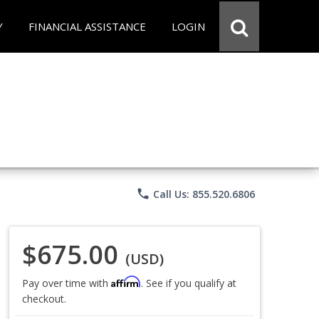
Y
FINANCIAL ASSISTANCE
LOGIN
phone
Call Us: 855.520.6806
$675.00
(USD)
Affirm
Pay over time with
. See if you qualify at
checkout.