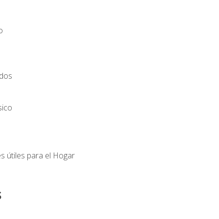
o
ados
sico
s útiles para el Hogar
s