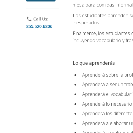
mesa para comidas informale
Los estudiantes aprenden so
phone
Call Us:
inesperados.
855.520.6806
Finalmente, los estudiantes 
incluyendo vocabulario y fras
Lo que aprenderás
Aprenderá sobre la profe
Aprenderá a ser un tra
Aprenderá el vocabulario
Aprenderá lo necesario 
Aprenderá los diferentes
Aprenderá a elaborar un
Aprenderá a realizar en