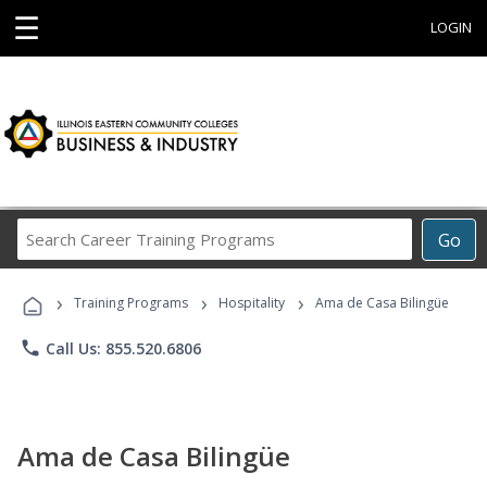
☰
LOGIN
Search
Go
Career
Training
›
›
›
Programs
Training Programs
Hospitality
Ama de Casa Bilingüe
phone
Call Us: 855.520.6806
Ama de Casa Bilingüe