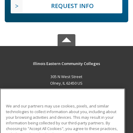
REQUEST INFO
Illinois Eastern Community Colleges
305 N West Street
Olney, IL 62450 US
MAIN CONTENT
Career Training
We and our partners may use cookies, pixels, and similar
technologies to collect information about you, including about
ADDITIONAL RESOURCES
your browsing activities and devices. This may result in your
information being collected by our third-party partners. By
Military
Student Blog
choosing to "Accept All Cookies", you agree to these practices,
Financial Assistance