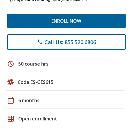
ENROLL NOW
Call Us: 855.520.6806
phone
schedule
50 course hrs
Code ES-GES615
calendar_today
6 months
grid_on
Open enrollment