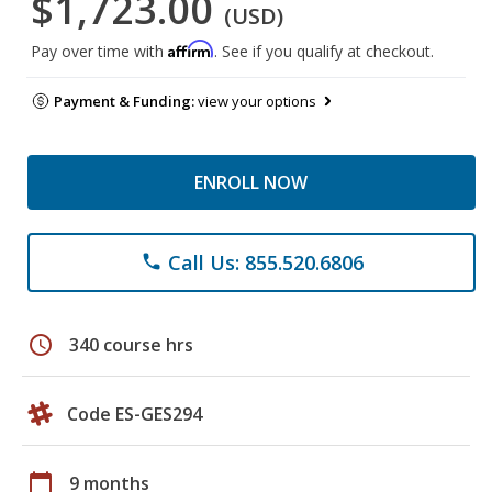
$1,723.00
(USD)
Affirm
Pay over time with
. See if you qualify at checkout.
Payment & Funding:
view your options
ENROLL NOW
Call Us: 855.520.6806
phone
schedule
340 course hrs
Code ES-GES294
calendar_today
9 months