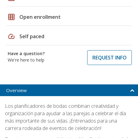
grid_on
Open enrollment
speed
Self paced
Have a question?
REQUEST INFO
We're here to help
Overview
Los planificadores de bodas combinan creatividad y
organización para ayudar a las parejas a celebrar el día
más importante de sus vidas. ¡Entrenados para una
carrera rodeada de eventos de celebración!