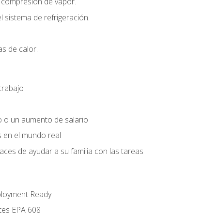
r compresión de vapor.
l sistema de refrigeración.
s de calor.
trabajo
o o un aumento de salario
s en el mundo real
es de ayudar a su familia con las tareas
ployment Ready
ntes EPA 608