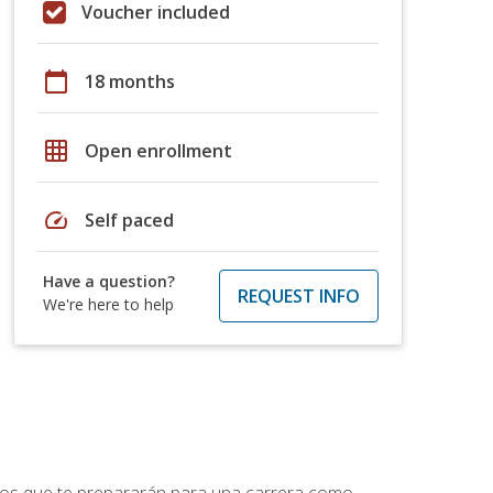
Voucher included
calendar_today
18 months
grid_on
Open enrollment
speed
Self paced
Have a question?
REQUEST INFO
We're here to help
ptos que te prepararán para una carrera como