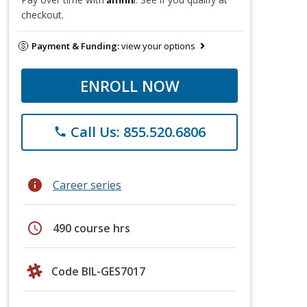
checkout.
Payment & Funding:
view your options
ENROLL NOW
Call Us: 855.520.6806
phone
info
Career series
schedule
490 course hrs
Code BIL-GES7017