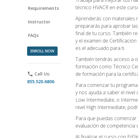
técnico HVACR en este curso 
Requirements
Aprenderás con materiales m
Instructor
prepararás para aprobar las
final de tu curso. También 
FAQs
y el examen de Certificación 
es el adecuado para ti.
ENROLL NOW
También tendrás acceso a ot
formación como Técnico Cert
de formación para la certifi
phone
Call Us:
855.520.6806
Para comenzar tu programa, 
y nos ayuda a saber el nivel
Low Intermediate, o Interme
nivel High Intermediate, podr
Para que puedas comenzar tu
evaluación de competencia de
Al finalizar el curso con E