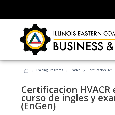
›
›
›
Training Programs
Trades
Certificacion HVAC
Certificacion HVACR 
curso de ingles y ex
(EnGen)