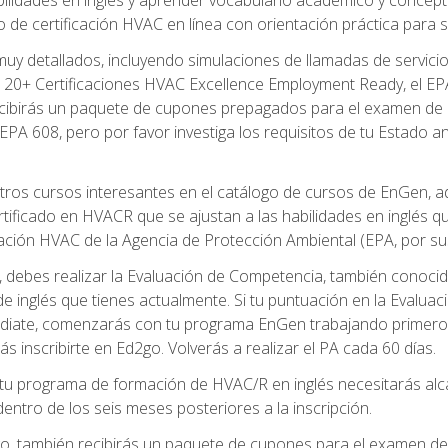
de certificación HVAC en línea con orientación práctica para se
uy detallados, incluyendo simulaciones de llamadas de servicio
 20+ Certificaciones HVAC Excellence Employment Ready, el EPA 
recibirás un paquete de cupones prepagados para el examen de
EPA 608, pero por favor investiga los requisitos de tu Estado a
ros cursos interesantes en el catálogo de cursos de EnGen, 
ificado en HVACR que se ajustan a las habilidades en inglés q
cación HVAC de la Agencia de Protección Ambiental (EPA, por sus 
debes realizar la Evaluación de Competencia, también conocida
 de inglés que tienes actualmente. Si tu puntuación en la Evalu
diate, comenzarás con tu programa EnGen trabajando primero e
ás inscribirte en Ed2go. Volverás a realizar el PA cada 60 días.
 programa de formación de HVAC/R en inglés necesitarás alcan
ntro de los seis meses posteriores a la inscripción.
d2go, también recibirás un paquete de cupones para el examen d