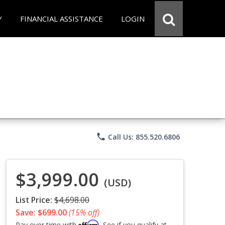
Y
FINANCIAL ASSISTANCE
LOGIN
phone
Call Us: 855.520.6806
$3,999.00
(USD)
List Price:
$4,698.00
Save: $699.00
(15% off)
Affirm
Pay over time with
. See if you qualify at