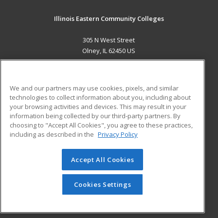
Illinois Eastern Community Colleges
305 N West Street
Olney, IL 62450 US
MAIN CONTENT
Career Training
We and our partners may use cookies, pixels, and similar
technologies to collect information about you, including about
ADDITIONAL RESOURCES
your browsing activities and devices. This may result in your
information being collected by our third-party partners. By
Military
Student Blog
choosing to "Accept All Cookies", you agree to these practices,
Financial Assistance
including as described in the
Privacy Policy
Help
Accept All Cookies
© 2026 ed2go, a division of Cengage Learning. All rights
reserved. The material on this site cannot be reproduced or
redistributed unless you have obtained prior written
Cookies Settings
permission from Cengage Learning.
Privacy Policy