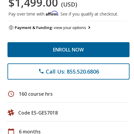
$1,499.00
(USD)
Affirm
Pay over time with
. See if you qualify at checkout.
Payment & Funding:
view your options
ENROLL NOW
Call Us: 855.520.6806
phone
schedule
160 course hrs
Code ES-GES7018
calendar_today
6 months