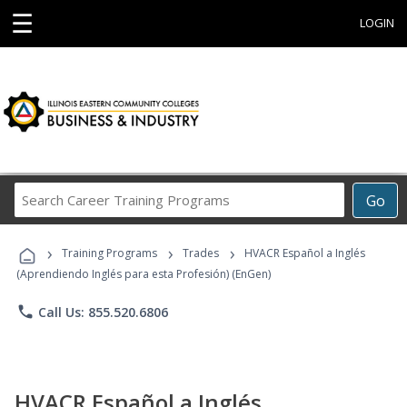
☰
LOGIN
Search
Go
Career
Training
›
›
›
Programs
Training Programs
Trades
HVACR Español a Inglés
(Aprendiendo Inglés para esta Profesión) (EnGen)
phone
Call Us: 855.520.6806
HVACR Español a Inglés