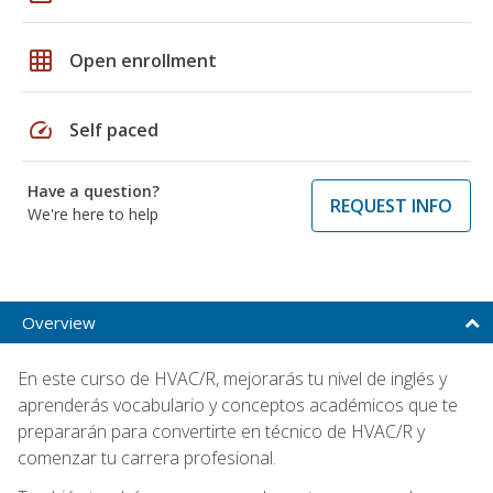
grid_on
Open enrollment
speed
Self paced
Have a question?
REQUEST INFO
We're here to help
Overview
En este curso de HVAC/R, mejorarás tu nivel de inglés y
aprenderás vocabulario y conceptos académicos que te
prepararán para convertirte en técnico de HVAC/R y
comenzar tu carrera profesional.