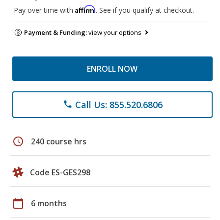
Affirm
Pay over time with
. See if you qualify at checkout.
Payment & Funding:
view your options
ENROLL NOW
Call Us: 855.520.6806
phone
schedule
240 course hrs
Code ES-GES298
calendar_today
6 months