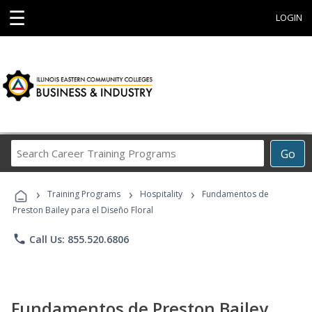
☰
LOGIN
Search
Go
Career
Training
›
›
›
Programs
Training Programs
Hospitality
Fundamentos de
Preston Bailey para el Diseño Floral
phone
Call Us: 855.520.6806
Fundamentos de Preston Bailey