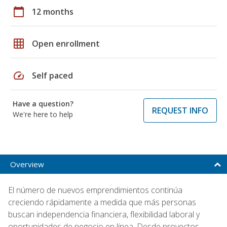
calendar_today
12 months
grid_on
Open enrollment
speed
Self paced
Have a question?
REQUEST INFO
We're here to help
Overview
El número de nuevos emprendimientos continúa
creciendo rápidamente a medida que más personas
buscan independencia financiera, flexibilidad laboral y
oportunidades de negocio en línea. Desde proyectos