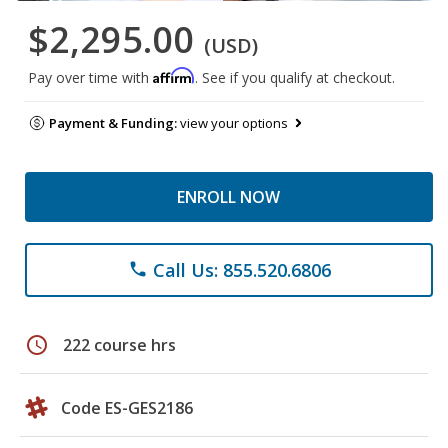
$2,295.00
(USD)
Affirm
Pay over time with
. See if you qualify at checkout.
Payment & Funding:
view your options
ENROLL NOW
Call Us: 855.520.6806
phone
schedule
222 course hrs
Code ES-GES2186