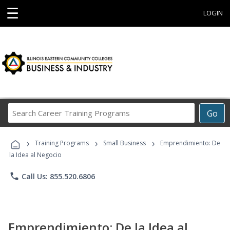
☰
LOGIN
Search
Go
Career
Training
›
›
›
Programs
Training Programs
Small Business
Emprendimiento: De
la Idea al Negocio
phone
Call Us: 855.520.6806
Emprendimiento: De la Idea al