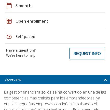
calendar_today
3 months
grid_on
Open enrollment
speed
Self paced
Have a question?
REQUEST INFO
We're here to help
Overview
La gestión financiera sólida se ha convertido en una de las
competencias más críticas para los emprendedores, ya
que las pequeñas empresas continúan impulsando el
crecimiento económico a nivel mundial. En un mercado