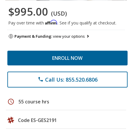
$995.00
(USD)
Affirm
Pay over time with
. See if you qualify at checkout.
Payment & Funding:
view your options
ENROLL NOW
Call Us: 855.520.6806
phone
schedule
55 course hrs
Code ES-GES2191