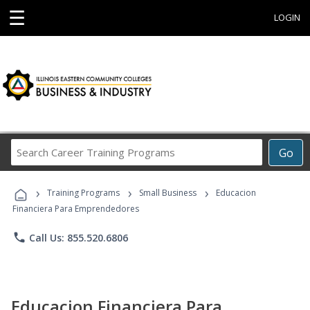
☰
LOGIN
Search
Go
Career
Training
›
›
›
Programs
Training Programs
Small Business
Educacion
Financiera Para Emprendedores
phone
Call Us: 855.520.6806
Educacion Financiera Para